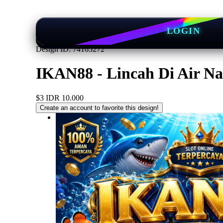
LOGIN
Design ID: 74165272
IKAN88 - Lincah Di Air N
$3
IDR 10.000
Create an account to favorite this design!