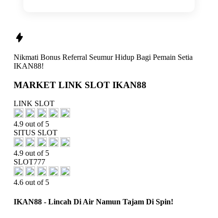
Nikmati
Bonus Referral Seumur Hidup
Bagi Pemain Setia
IKAN88!
MARKET LINK SLOT IKAN88
LINK SLOT
4.9 out of 5
SITUS SLOT
4.9 out of 5
SLOT777
4.6 out of 5
IKAN88 - Lincah Di Air Namun Tajam Di Spin!