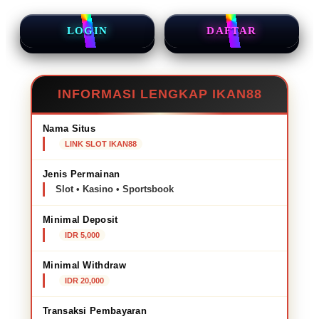
LOGIN
DAFTAR
INFORMASI LENGKAP IKAN88
Nama Situs
LINK SLOT IKAN88
Jenis Permainan
Slot • Kasino • Sportsbook
Minimal Deposit
IDR 5,000
Minimal Withdraw
IDR 20,000
Transaksi Pembayaran