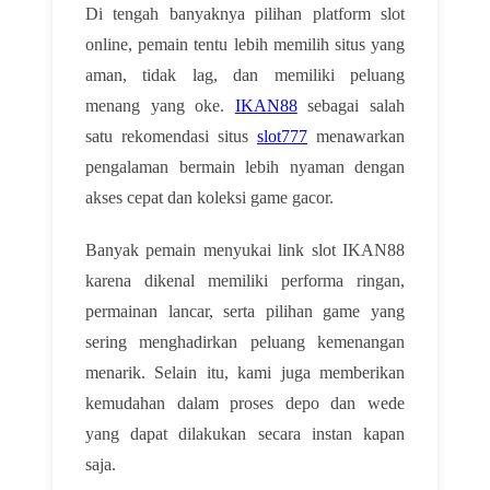
Di tengah banyaknya pilihan platform slot
online, pemain tentu lebih memilih situs yang
aman, tidak lag, dan memiliki peluang
menang yang oke.
IKAN88
sebagai salah
satu rekomendasi situs
slot777
menawarkan
pengalaman bermain lebih nyaman dengan
akses cepat dan koleksi game gacor.
Banyak pemain menyukai link slot IKAN88
karena dikenal memiliki performa ringan,
permainan lancar, serta pilihan game yang
sering menghadirkan peluang kemenangan
menarik. Selain itu, kami juga memberikan
kemudahan dalam proses depo dan wede
yang dapat dilakukan secara instan kapan
saja.