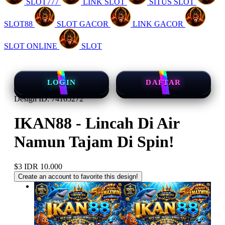
SLOT777
LINK SLOT
SITUS SLOT
SLOT88
SLOT GACOR
LINK GACOR
SLOT ONLINE
SLOT
LOGIN
DAFTAR
Design ID: 74165272
IKAN88 - Lincah Di Air
Namun Tajam Di Spin!
$3
IDR 10.000
Create an account to favorite this design!