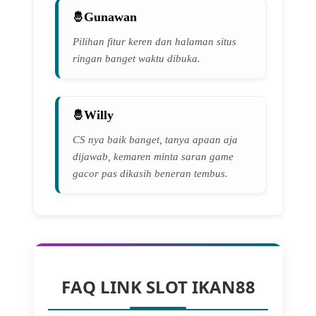
Gunawan
Pilihan fitur keren dan halaman situs
ringan banget waktu dibuka.
Willy
CS nya baik banget, tanya apaan aja
dijawab, kemaren minta saran game
gacor pas dikasih beneran tembus.
FAQ LINK SLOT IKAN88