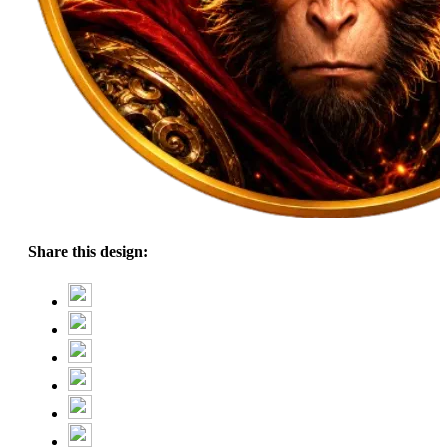
Share this design: