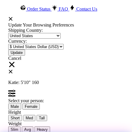
Order Status
FAQ
Contact Us
Update Your Browsing Preferences
Shipping Country:
Currency:
Cancel
Katie:
5'10"
160
Select your person:
Male
Female
Height
Short
Med
Tall
Weight
Slim
Avg
Heavy