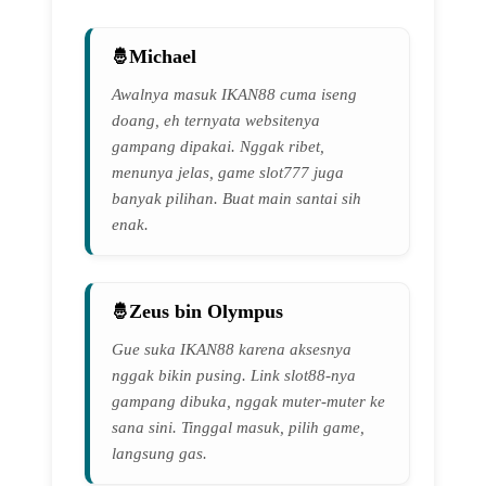
Michael
Awalnya masuk IKAN88 cuma iseng
doang, eh ternyata websitenya
gampang dipakai. Nggak ribet,
menunya jelas, game slot777 juga
banyak pilihan. Buat main santai sih
enak.
Zeus bin Olympus
Gue suka IKAN88 karena aksesnya
nggak bikin pusing. Link slot88-nya
gampang dibuka, nggak muter-muter ke
sana sini. Tinggal masuk, pilih game,
langsung gas.