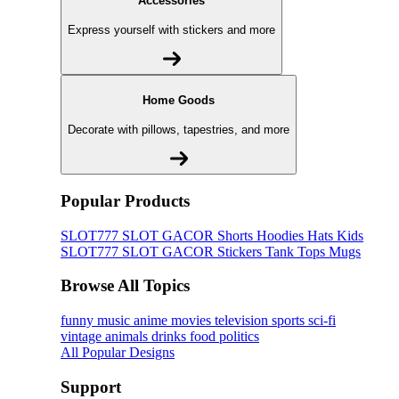
Accessories
Express yourself with stickers and more
Home Goods
Decorate with pillows, tapestries, and more
Popular Products
SLOT777 SLOT GACOR
Shorts
Hoodies
Hats
Kids
SLOT777 SLOT GACOR
Stickers
Tank Tops
Mugs
Browse All Topics
funny
music
anime
movies
television
sports
sci-fi
vintage
animals
drinks
food
politics
All Popular Designs
Support