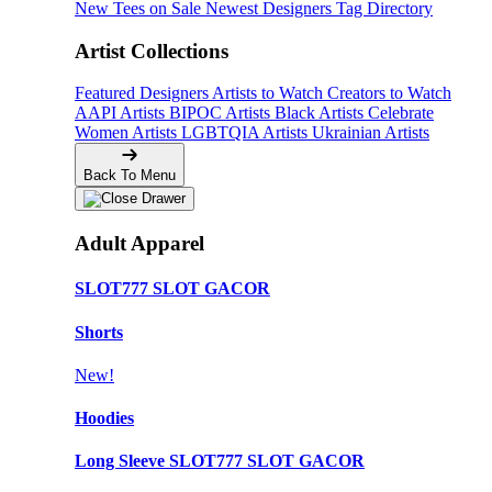
New Tees on Sale
Newest Designers
Tag Directory
Artist Collections
Featured Designers
Artists to Watch
Creators to Watch
AAPI Artists
BIPOC Artists
Black Artists
Celebrate
Women Artists
LGBTQIA Artists
Ukrainian Artists
Back To Menu
Adult Apparel
SLOT777 SLOT GACOR
Shorts
New!
Hoodies
Long Sleeve SLOT777 SLOT GACOR