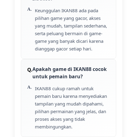
Keunggulan IKAN88 ada pada
pilihan game yang gacor, akses
yang mudah, tampilan sederhana,
serta peluang bermain di game-
game yang banyak dicari karena
dianggap gacor setiap hari.
Apakah game di IKAN88 cocok
untuk pemain baru?
IKAN88 cukup ramah untuk
pemain baru karena menyediakan
tampilan yang mudah dipahami,
pilihan permainan yang jelas, dan
proses akses yang tidak
membingungkan.