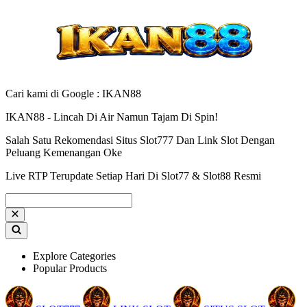
Cari kami di Google : IKAN88
IKAN88 - Lincah Di Air Namun Tajam Di Spin!
Salah Satu Rekomendasi Situs Slot777 Dan Link Slot Dengan
Peluang Kemenangan Oke
Live RTP Terupdate Setiap Hari Di Slot77 & Slot88 Resmi
Explore Categories
Popular Products