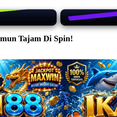
amun Tajam Di Spin!