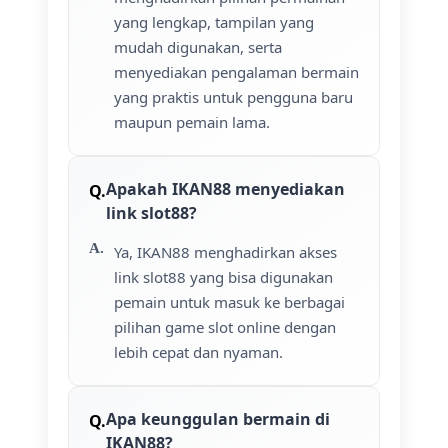
yang lengkap, tampilan yang
mudah digunakan, serta
menyediakan pengalaman bermain
yang praktis untuk pengguna baru
maupun pemain lama.
Apakah IKAN88 menyediakan
link slot88?
Ya, IKAN88 menghadirkan akses
link slot88 yang bisa digunakan
pemain untuk masuk ke berbagai
pilihan game slot online dengan
lebih cepat dan nyaman.
Apa keunggulan bermain di
IKAN88?