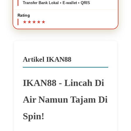
Transfer Bank Lokal • E-wallet • QRIS
Rating
Artikel IKAN88
IKAN88 - Lincah Di
Air Namun Tajam Di
Spin!