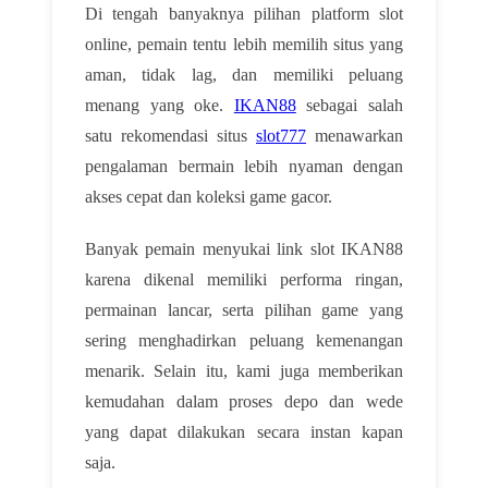
Di tengah banyaknya pilihan platform slot
online, pemain tentu lebih memilih situs yang
aman, tidak lag, dan memiliki peluang
menang yang oke.
IKAN88
sebagai salah
satu rekomendasi situs
slot777
menawarkan
pengalaman bermain lebih nyaman dengan
akses cepat dan koleksi game gacor.
Banyak pemain menyukai link slot IKAN88
karena dikenal memiliki performa ringan,
permainan lancar, serta pilihan game yang
sering menghadirkan peluang kemenangan
menarik. Selain itu, kami juga memberikan
kemudahan dalam proses depo dan wede
yang dapat dilakukan secara instan kapan
saja.