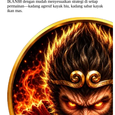
IKAN88 dengan mudah menyesuaikan strategi di setiap
permainan—kadang agresif kayak hiu, kadang sabar kayak
ikan mas.