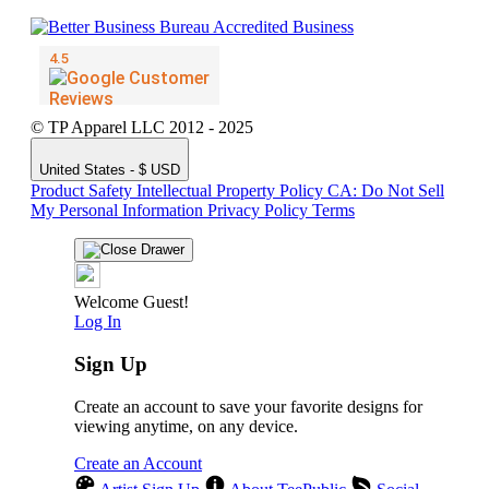
© TP Apparel LLC 2012 - 2025
United States - $ USD
Product Safety
Intellectual Property Policy
CA: Do Not Sell
My Personal Information
Privacy Policy
Terms
Welcome Guest!
Log In
Sign Up
Create an account to save your favorite designs for
viewing anytime, on any device.
Create an Account