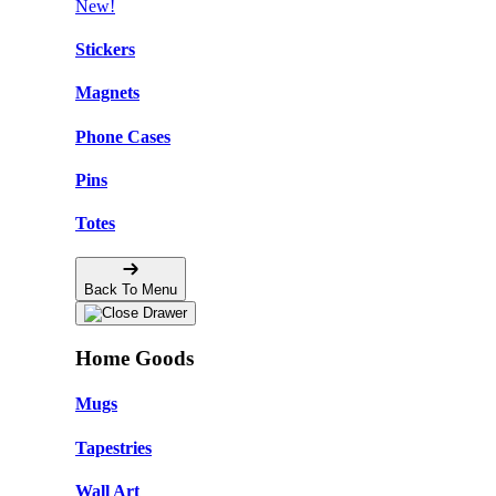
New!
Stickers
Magnets
Phone Cases
Pins
Totes
Back To Menu
Home Goods
Mugs
Tapestries
Wall Art