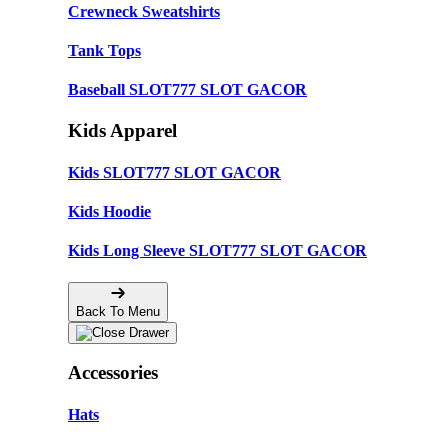
Crewneck Sweatshirts
Tank Tops
Baseball SLOT777 SLOT GACOR
Kids Apparel
Kids SLOT777 SLOT GACOR
Kids Hoodie
Kids Long Sleeve SLOT777 SLOT GACOR
Back To Menu
Accessories
Hats