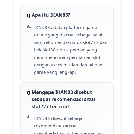
Apa itu IKAN88?
IKAN88 adalah platform game
online yang dikenal sebagai salah
satu rekomendasi situs slot777 dan
link slot88 untuk pemain yang
ingin menikmati permainan slot
dengan akses mudah dan pilihan
game yang lengkap.
Mengapa IKAN88 disebut
sebagai rekomendasi situs
slot777 hari ini?
IKAN88 disebut sebagai
rekomendasi karena
menghadirkan pilihan permainan