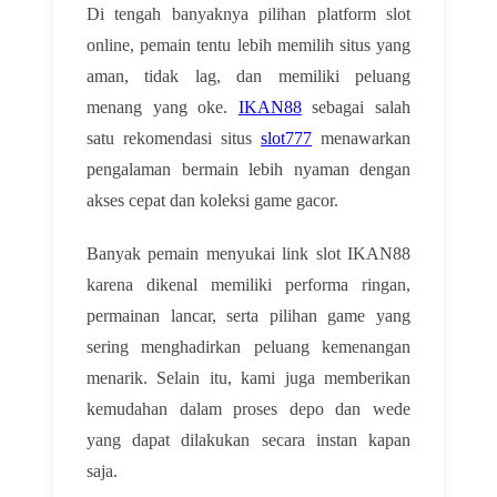
Di tengah banyaknya pilihan platform slot
online, pemain tentu lebih memilih situs yang
aman, tidak lag, dan memiliki peluang
menang yang oke.
IKAN88
sebagai salah
satu rekomendasi situs
slot777
menawarkan
pengalaman bermain lebih nyaman dengan
akses cepat dan koleksi game gacor.
Banyak pemain menyukai link slot IKAN88
karena dikenal memiliki performa ringan,
permainan lancar, serta pilihan game yang
sering menghadirkan peluang kemenangan
menarik. Selain itu, kami juga memberikan
kemudahan dalam proses depo dan wede
yang dapat dilakukan secara instan kapan
saja.