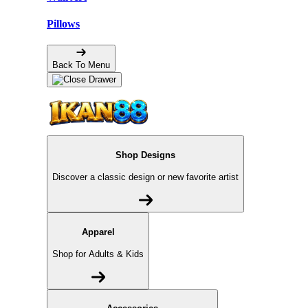
Pillows
Back To Menu
Shop Designs
Discover a classic design or new favorite artist
Apparel
Shop for Adults & Kids