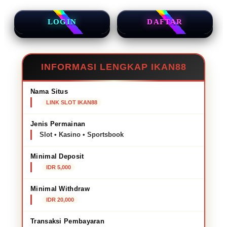
LOGIN
DAFTAR
INFORMASI LENGKAP IKAN88
Nama Situs
LINK SLOT IKAN88
Jenis Permainan
Slot • Kasino • Sportsbook
Minimal Deposit
IDR 5,000
Minimal Withdraw
IDR 20,000
Transaksi Pembayaran