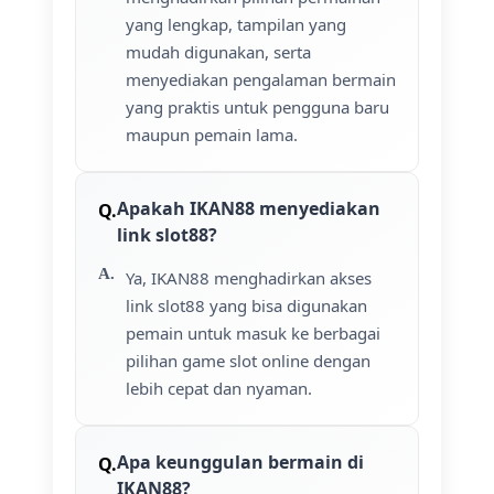
yang lengkap, tampilan yang
mudah digunakan, serta
menyediakan pengalaman bermain
yang praktis untuk pengguna baru
maupun pemain lama.
Apakah IKAN88 menyediakan
link slot88?
Ya, IKAN88 menghadirkan akses
link slot88 yang bisa digunakan
pemain untuk masuk ke berbagai
pilihan game slot online dengan
lebih cepat dan nyaman.
Apa keunggulan bermain di
IKAN88?