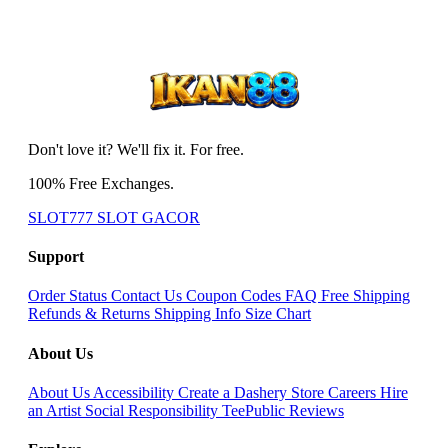
Don't love it? We'll fix it. For free.
100% Free Exchanges.
SLOT777 SLOT GACOR
Support
Order Status
Contact Us
Coupon Codes
FAQ
Free Shipping
Refunds & Returns
Shipping Info
Size Chart
About Us
About Us
Accessibility
Create a Dashery Store
Careers
Hire
an Artist
Social Responsibility
TeePublic Reviews