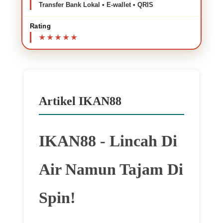
Transfer Bank Lokal • E-wallet • QRIS
Rating
Artikel IKAN88
IKAN88 - Lincah Di
Air Namun Tajam Di
Spin!