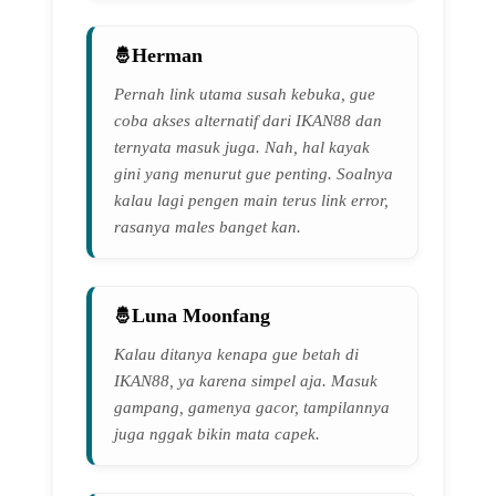
Herman
Pernah link utama susah kebuka, gue
coba akses alternatif dari IKAN88 dan
ternyata masuk juga. Nah, hal kayak
gini yang menurut gue penting. Soalnya
kalau lagi pengen main terus link error,
rasanya males banget kan.
Luna Moonfang
Kalau ditanya kenapa gue betah di
IKAN88, ya karena simpel aja. Masuk
gampang, gamenya gacor, tampilannya
juga nggak bikin mata capek.