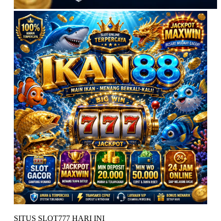
SITUS SLOT777 HARI INI