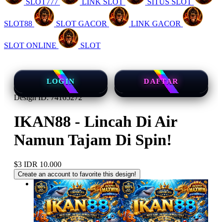
SLOT777
LINK SLOT
SITUS SLOT
SLOT88
SLOT GACOR
LINK GACOR
SLOT ONLINE
SLOT
LOGIN
DAFTAR
Design ID: 74165272
IKAN88 - Lincah Di Air
Namun Tajam Di Spin!
$3
IDR 10.000
Create an account to favorite this design!