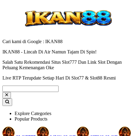
Cari kami di Google : IKAN88
IKAN88 - Lincah Di Air Namun Tajam Di Spin!
Salah Satu Rekomendasi Situs Slot777 Dan Link Slot Dengan
Peluang Kemenangan Oke
Live RTP Terupdate Setiap Hari Di Slot77 & Slot88 Resmi
Explore Categories
Popular Products