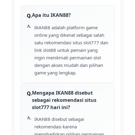
Apa itu IKAN88?
IKAN88 adalah platform game
online yang dikenal sebagai salah
satu rekomendasi situs slot777 dan
link slot88 untuk pemain yang
ingin menikmati permainan slot
dengan akses mudah dan pilihan
game yang lengkap.
Mengapa IKAN88 disebut
sebagai rekomendasi situs
slot777 hari ini?
IKAN88 disebut sebagai
rekomendasi karena
menghadirkan pilihan permainan