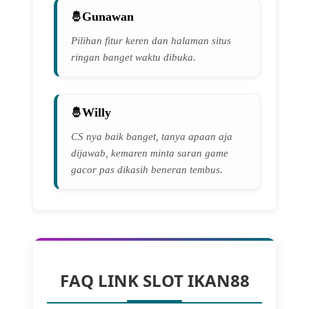
Gunawan
Pilihan fitur keren dan halaman situs
ringan banget waktu dibuka.
Willy
CS nya baik banget, tanya apaan aja
dijawab, kemaren minta saran game
gacor pas dikasih beneran tembus.
FAQ LINK SLOT IKAN88