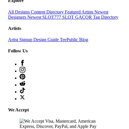
Explore
All Designs
Content Directory
Featured Artists
Newest
Designers
Newest SLOT777 SLOT GACOR
Tag Directory
Artists
Artist Signup
Design Guide
TeePublic Blog
Follow Us
We Accept