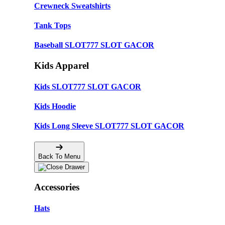
Crewneck Sweatshirts
Tank Tops
Baseball SLOT777 SLOT GACOR
Kids Apparel
Kids SLOT777 SLOT GACOR
Kids Hoodie
Kids Long Sleeve SLOT777 SLOT GACOR
Back To Menu
Accessories
Hats