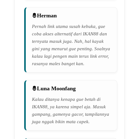
Herman
Pernah link utama susah kebuka, gue
coba akses alternatif dari IKAN88 dan
ternyata masuk juga. Nah, hal kayak
gini yang menurut gue penting. Soalnya
kalau lagi pengen main terus link error,
rasanya males banget kan.
Luna Moonfang
Kalau ditanya kenapa gue betah di
IKAN88, ya karena simpel aja. Masuk
gampang, gamenya gacor, tampilannya
juga nggak bikin mata capek.