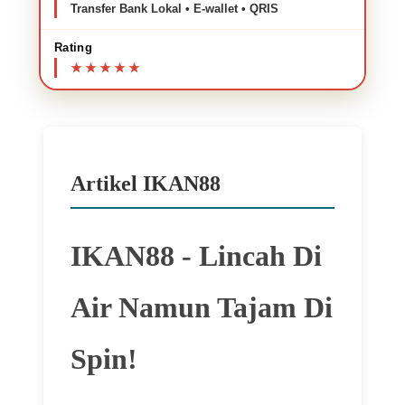
Transfer Bank Lokal • E-wallet • QRIS
Rating
Artikel IKAN88
IKAN88 - Lincah Di
Air Namun Tajam Di
Spin!